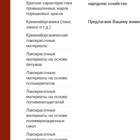
Краткая характеристика
народном хозяйстве.
промышленных марок
порошковых красок
Предлагаем Вашему внима
Кремнийорганика (лаки,
эмали и т.д.)
Кремнийорганические
лакокрасочные
материалы
Лакокрасочные
материалы на основе
битумов
Лакокрасочные
материалы на основе
полиакрилатов
Лакокрасочные
материалы на основе
поливинилацеталей
Лакокрасочные
материалы на основе
полимеризационных
смол
Лакокрасочные
материалы на основе