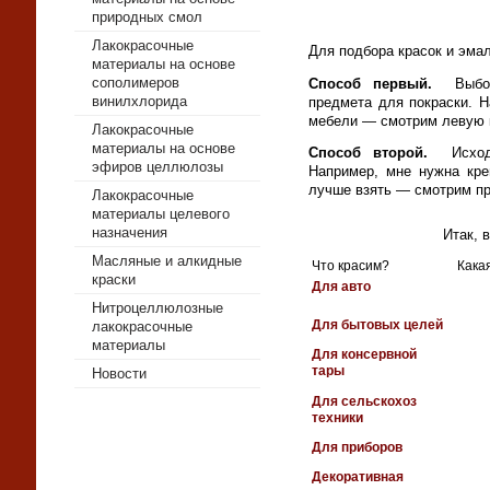
природных смол
Лакокрасочные
Для подбора красок и эма
материалы на основе
сополимеров
Способ первый.
Выбор 
винилхлорида
предмета для покраски. 
мебели — смотрим левую 
Лакокрасочные
материалы на основе
Способ второй.
Исход
эфиров целлюлозы
Например, мне нужна кре
лучше взять — смотрим пр
Лакокрасочные
материалы целевого
назначения
Итак, 
Масляные и алкидные
Что красим?
Какая
краски
Для авто
Нитроцеллюлозные
Для бытовых целей
лакокрасочные
материалы
Для консервной
тары
Новости
Для сельскохоз
техники
Для приборов
Декоративная