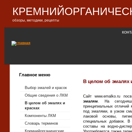
КРЕМНИЙОРГАНИЧЕСК
обзоры, методики, рецепты
КОНТ
Главное меню
В целом об эмалях 
Выбор эмалей и красок
Общие сведения о ЛКМ
Сайт www.emalko.ru по
эмалям
. На сегодня
В целом об эмалях и
принципиальных отличий 
красках
под эмалями, в узком см
Компоненты ЛКМ
лаковой основы, пигме
специальных добавок. В
Словарь терминов
составы на водно-диспе
Кремнийорганические
Употребляется также терм