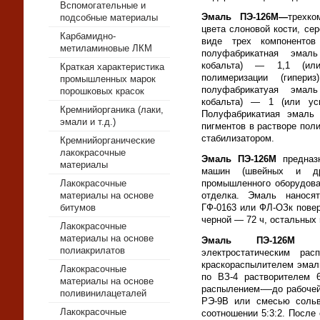
Вспомогательные и
Эмаль ПЭ-126М—
трехко
подсобные материалы
цвета сло­новой кости, се
Карбамидно-
виде трех компонен­т
метиламиновые ЛКМ
полуфабрикатная эмал
кобальта) — 1,1 (или
Краткая характеристика
полимеризации (гипе
промышленных марок
полуфабрикатyая эмал
порошковых красок
кобальта) — 1 (или у
Кремнийорганика (лаки,
Полуфабрикатиая эмаль 
эмали и т.д.)
пигментов в растворе по
ста­билизатором.
Кремнийорганические
лакокрасочные
Эмаль ПЭ-126М
предназн
материалы
машин (швейных и др.
Лакокрасочные
промышленного оборудова­
материалы на основе
отделка. Эмаль наносят
битумов
ГФ-0163 или ФЛ-ОЗк пове
черной — 72 ч, остальных 
Лакокрасочные
материалы на основе
Эмаль ПЭ-126М
нан
полиакрилатов
электростатическим ра
краскораспылителем эмал
Лакокрасочные
по ВЗ-4 растворителем 6
материалы на основе
распылением-—до рабочей
поливинилацеталей
РЭ-9В или смесью сольв
Лакокрасочные
соотношении 5:3:2. После