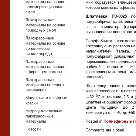
материалы на основе
мин образуется глян­цево
полимеризационных
которое можно шлифовать 
смол
Шпатлевка ПЭ-0025
пос
Лакокрасочные
полуфабрикат шпатлевки —
материалы на основе
ч. и инициатор (гипе­
природных смол
выравнивания поверхности
Лакокрасочные
Полуфабрикат шпатлевки
материалы на основе
состоя­щую из раствора 
сополимеров
наполнителей (талька, 
винилхлорида
полуфабрикат добавляют
Лакокрасочные
перемешивания приливают
материалы на основе
рабочей вязкости 
эфиров целлюлозы
краскораспылителем) ил
наливом).
Лакокрасочные
материалы целевого
Шпат­левку наносят так
назначения
жизнеспособность шпатлев
0
—62
C в течение 2,5 ч 
Масляные и алкидные
шпатлевка образует хорош
краски
цвета толщиной до 2 
Нитроцеллюлозные
температур от —40 до +60 
лакокрасочные
материалы
Posted in
Полиэфирные 
Новости
Comments are closed.