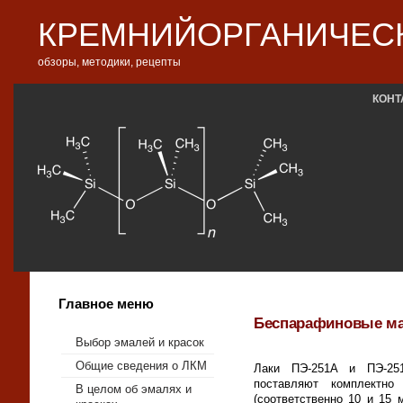
КРЕМНИЙОРГАНИЧЕСК
обзоры, методики, рецепты
КОНТ
Главное меню
Беспарафиновые ма
Выбор эмалей и красок
Общие сведения о ЛКМ
Лаки ПЭ-251А и ПЭ-25
поставляют комплектн
В целом об эмалях и
(соответственно 10 и 15 