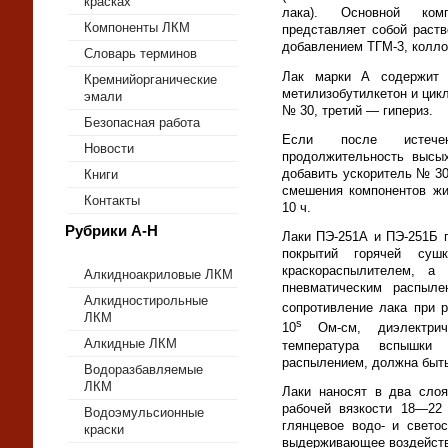
красках
лака). Основной комп
Компоненты ЛКМ
представляет собой раст
добавлением ТГМ-3, колло
Словарь терминов
Лак марки А содержит 
Кремнийорганические
метилизобутилкетон и цик
эмали
№ 30, третий — гипериз.
Безопасная работа
Если после истечен
Новости
продолжительность вы­сы
добавить ускоритель № 30
Книги
смешения компонентов жи
Контакты
10 ч.
Рубрики А-Н
Лаки ПЭ-251А и ПЭ-251Б 
по­крытий горячей су
краскораспылителем, а
Алкидноакриловые ЛКМ
пневматическим распыле
Алкидностирольные
сопротивление лака при р
ЛКМ
s
10
Ом-см, диэлектрич
Алкидные ЛКМ
температура вспышки 
распылением, должна быть
Водоразбавляемые
ЛКМ
Лаки наносят в два сло
рабочей вязкости 18—22
Водоэмульсионные
глянцевое во­до- и свет
краски
выдерживающее воздей­ств